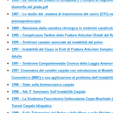
dismorfie del piede.pdf
1987 – Lo studio del .sistema di trasmissione del carico (STC) n
pressopodoscopia
1989 – Revisione della casistica chirurgica in sindromi canalicol
1995 – Complicanze Tardive delle Fratture Articolari Distali del 
1995 – Sindromi canalari associate ad instabilità del polso
1997 – Instabilità del Carpo in Esiti di Fratture Articolari Sempl
Adulto
1997 – Sindrome Compartimentale Cronica della Loggia Anterior
1997- Cinematica del condilo carpale con introduzione al Modello
Concentrico (MBC) e sua applicazione al problema dell’instabilita
1998 – Stato sulla biomeccanica carpale
1998 – Atti 3° Seminario Sull’instabilità Carpale
1999 – La Sindesmo-Fasciotomia Sottocutanea Carpo-Brachiale 
Tunnel Carpale Idiopatica
1999 – Sulla Tubercolosi del Polso e della Mano e sulla Malattia