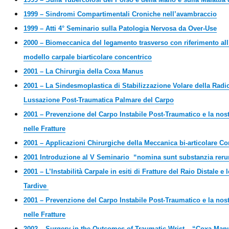
1999 – Sindromi Compartimentali Croniche nell’avambraccio
1999 – Atti 4° Seminario sulla Patologia Nervosa da Over-Use
2000 – Biomeccanica del legamento trasverso con riferimento all’e
modello carpale biarticolare concentrico
2001 – La Chirurgia della Coxa Manus
2001 – La Sindesmoplastica di Stabilizzazione Volare della Radi
Lussazione Post-Traumatica Palmare del Carpo
2001 – Prevenzione del Carpo Instabile Post-Traumatico e la nos
nelle Fratture
2001 – Applicazioni Chirurgiche della Meccanica bi-articolare Co
2001 Introduzione al V Seminario “nomina sunt substanzia rer
2001 – L’Instabilità Carpale in esiti di Fratture del Raio Distale 
Tardive
2001 – Prevenzione del Carpo Instabile Post-Traumatico e la nos
nelle Fratture
2002 – Surgery in the Outcomes of Traumatic Wrist – “Coxa Man