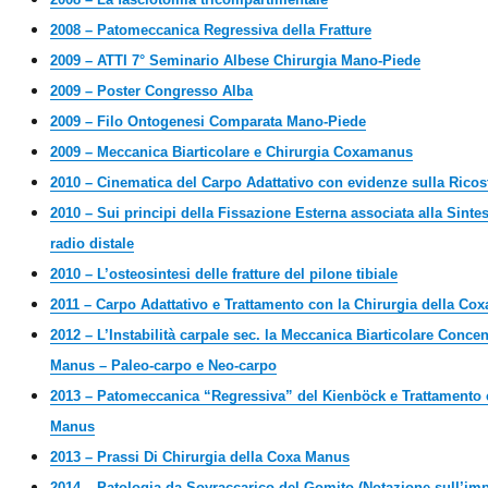
2008 – Patomeccanica Regressiva della Fratture
2009 – ATTI 7° Seminario Albese Chirurgia Mano-Piede
2009 – Poster Congresso Alba
2009 – Filo Ontogenesi Comparata Mano-Piede
2009 – Meccanica Biarticolare e Chirurgia Coxamanus
2010 – Cinematica del Carpo Adattativo con evidenze sulla Rico
2010 – Sui principi della Fissazione Esterna associata alla Sintesi
radio distale
2010 – L’osteosintesi delle fratture del pilone tibiale
2011 – Carpo Adattativo e Trattamento con la Chirurgia della Co
2012 – L’Instabilità carpale sec. la Meccanica Biarticolare Conce
Manus – Paleo-carpo e Neo-carpo
2013 – Patomeccanica “Regressiva” del Kienböck e Trattamento 
Manus
2013 – Prassi Di Chirurgia della Coxa Manus
2014 – Patologia da Sovraccarico del Gomito (Notazione sull’imp