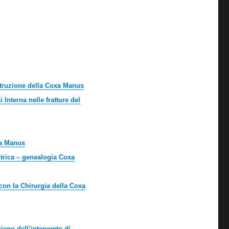
struzione della Coxa Manus
 Interna nelle fratture del
xa Manus
ntrica – genealogia Coxa
con la Chirurgia della Coxa
iego dell’intervento di