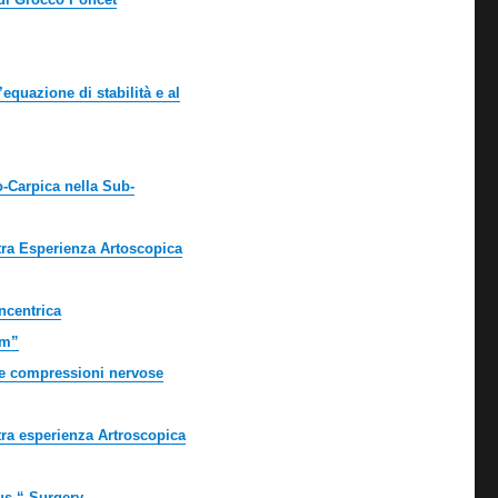
quazione di stabilità e al
o-Carpica nella Sub-
tra Esperienza Artoscopica
ncentrica
um”
e le compressioni nervose
tra esperienza Artroscopica
us “ Surgery