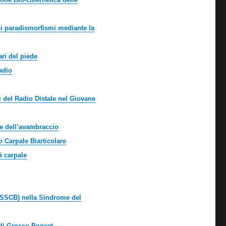
ei paradismorfismi mediante la
ari del piede
Radio
ici del Radio Distale nel Giovane
e dell’avambraccio
 Carpale Biarticolare
̀ carpale
(SSCB) nella Sindrome del
 di Grocco Poncet