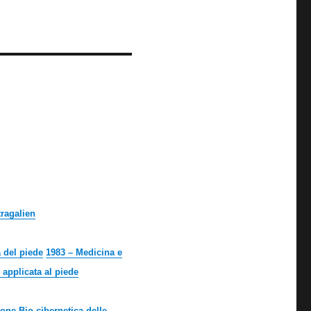
tragalien
 del piede
1983 – Medicina e
 applicata al piede
ione Bio-cibernetica delle