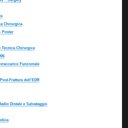
le
ca Chirurgica
– Poster
e Tecnica Chirurgica
006
ovraccarico Funzionale
Post-Frattura dell’EDR
Radio Distale e Salvataggio
edica