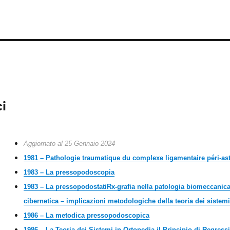
ci
Aggiornato al 25 Gennaio 2024
1
981 – Pathologie traumatique du complexe ligamentaire péri-as
1983 – La pressopodoscopia
1983 – La pressopodostatiRx-grafia nella patologia biomeccanica
cibernetica – implicazioni metodologiche della teoria dei sistemi
1986 – La metodica pressopodoscopica
1986 – La Teoria dei Sistemi in Ortopedia il Principio di Regress