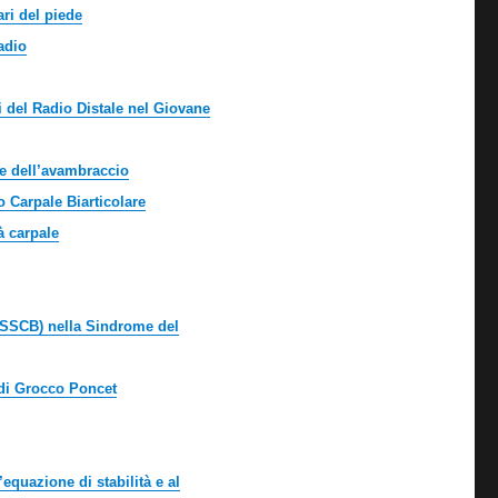
ari del piede
Radio
ici del Radio Distale nel Giovane
e dell’avambraccio
 Carpale Biarticolare
̀ carpale
(SSCB) nella Sindrome del
 di Grocco Poncet
quazione di stabilità e al