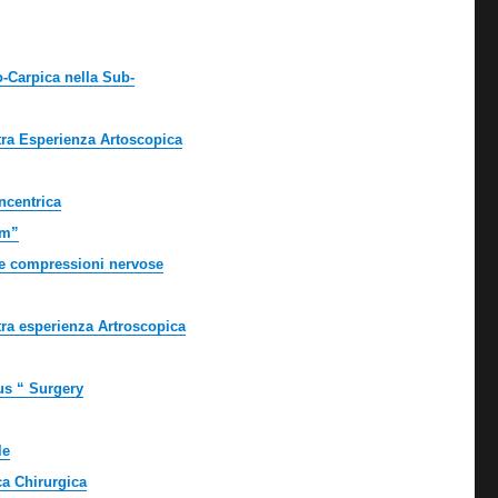
o-Carpica nella Sub-
tra Esperienza Artoscopica
ncentrica
um”
e le compressioni nervose
tra esperienza Artroscopica
us “ Surgery
le
ca Chirurgica