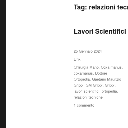
Tag:
relazioni te
Lavori Scientifici
Pubblicato
25 Gennaio 2024
il
Formato
Link
Tag
Chirurgia Mano
,
Coxa manus
,
coxamanus
,
Dottore
Ortopedia
,
Gaetano Maurizio
Grippi
,
GM Grippi
,
Grippi
,
lavori scientifici
,
ortopedia
,
relazioni tecniche
su
1 commento
Lavori
Scientifici