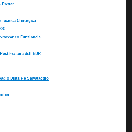
– Poster
e Tecnica Chirurgica
006
ovraccarico Funzionale
Post-Frattura dell’EDR
Radio Distale e Salvataggio
edica